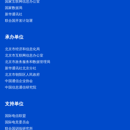
国家互联网信息办公室
国家数据局
新华通讯社
联合国开发计划署
承办单位
北京市经济和信息化局
北京市互联网信息办公室
北京市政务服务和数据管理局
新华通讯社北京分社
北京市朝阳区人民政府
中国通信企业协会
中国信息通信研究院
支持单位
国际电信联盟
国际电竞委员会
联合国训练研究所