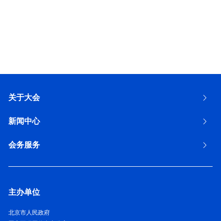
关于大会
新闻中心
会务服务
主办单位
北京市人民政府