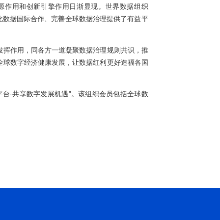
立致贺信。
代，数据的基础资源作用和创新引擎作用日渐显现。世界数据
经济”为宗旨，为深化数据国际合作、完善全球数据治理提供了有
支持世界数据组织发挥作用，同各方一道凝聚数据治理规则共识
效开发利用，服务全球数字经济健康发展，让数据红利更好造福
为“共建数据合作平台·共享数字发展机遇”。该组织会员包括全
融机构等。