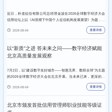
近日，朴道征信有限公司总经理金波在2026全球数字经济大会
信用论坛上以《AI浪潮下中国个人征信机构发展展望》为题，分
享了对 AI 时代征信业变革逻辑、个人征信机构新定位的理解，
查看详情
2026-08-04
以及朴道征信对个人征信服务新模式、新产品和新生态的积极探
索。
以“新质”之进 答未来之问——数字经济赋能
北京高质量发展观察
7月2日，以“建设数字友好城市——智惠无界、数联全球”为主题
的2026全球数字经济大会在北京开幕。当未来已来，更深的叩
问也迎面而至：发展的新动能，从何而来？创新的“最后一公
查看详情
2026-08-04
里”，如何更好打通？技术快速迭代，又该把人引向何方？全力
建设全球数字经济标杆城市的北京，正以“新质”之进，答未来之
问。
北京市颁发首批信用管理师职业技能等级证