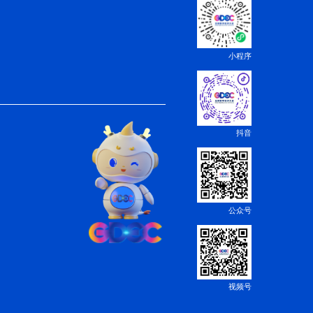
深深植根雪域高原，一幅“以数赋能、共创未来”的发展蓝图正加
字化浪潮，奋力谱写新时代高原数智发展的崭新篇章。