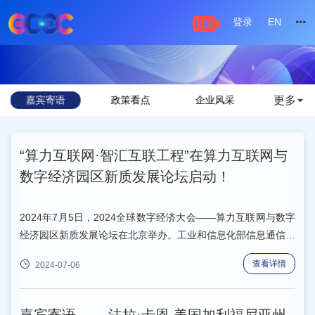
登录
EN
更多
嘉宾寄语
政策看点
企业风采
业界新
“算力互联网·智汇互联工程”在算力互联网与
数字经济园区新质发展论坛启动！
2024年7月5日，2024全球数字经济大会——算力互联网与数字
经济园区新质发展论坛在北京举办。工业和信息化部信息通信管
理局副局长谌凯，北京市通信管理局副局长王晖，北京市经济和
查看详情
2024-07-06
信息化局总经济师唐建国，工业和信息化部火炬高技术产业开发
中心副主任盛延林，中国通信企业协会数字化转型推进工委会常
务副主任赵平生出席大会并致辞。中国开发区协会首席顾问、特